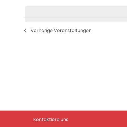
und
Datum
Veranstaltungen
wählen.
Schlüsselwort.
Ansichten,
Vorherige
Veranstaltungen
Navigation
Kontaktiere uns