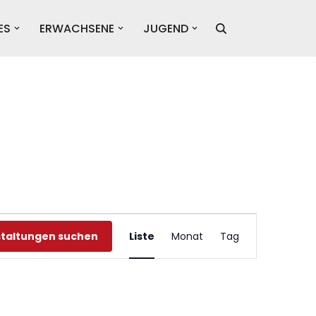
ES
ERWACHSENE
JUGEND
Veranstaltung
taltungen suchen
Liste
Monat
Tag
Ansichten-
Navigation