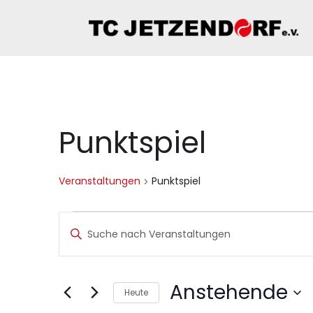
Zum
Inhalt
springen
Punktspiel
Veranstaltungen
Punktspiel
Veranstaltungen
Bitte
Schlüsselwort
Suche
eingeben.
Suche
Anstehende
Heute
nach