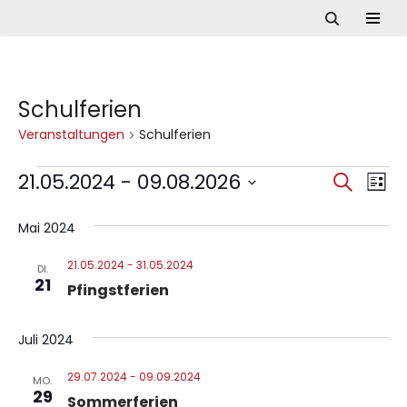
Zum
Inhalt
springen
Schulferien
Veranstaltungen
Schulferien
21.05.2024
 - 
09.08.2026
Ve
Verans
Suche
Liste
Datum
Ans
Suche
wählen.
Mai 2024
Nav
und
21.05.2024
-
31.05.2024
DI.
21
Ansich
Pfingstferien
Naviga
Juli 2024
29.07.2024
-
09.09.2024
MO.
29
Sommerferien