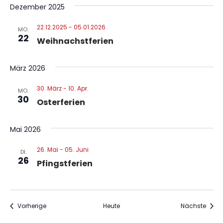
Dezember 2025
22.12.2025
-
05.01.2026
MO.
22
Weihnachstferien
März 2026
30. März
-
10. Apr.
MO.
30
Osterferien
Mai 2026
26. Mai
-
05. Juni
DI.
26
Pfingstferien
Veranstaltungen
Veran
Vorherige
Heute
Nächste