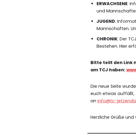
ERWACHSENE
: I
und Mannschafte
JUGEND
: Informa
Mannschaften. Und
CHRONIK
: Der TC
Bestehen. Hier erf
Bitte teilt den Lin
am TCJ haben:
www
Die neue Seite wurde
euch etwas auffällt,
an
info@tc-jetzendo
Herzliche Grüße und 