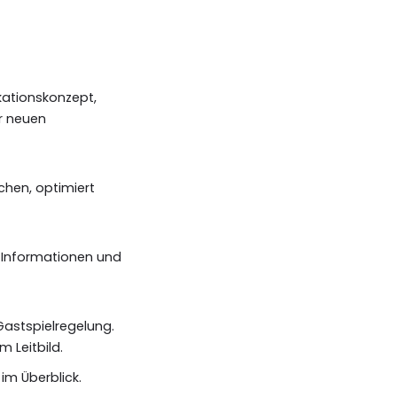
kationskonzept,
r neuen
ächen, optimiert
 Informationen und
Gastspielregelung.
 Leitbild.
im Überblick.