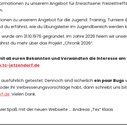
nformationen zu unserem Angebot für Erwachsene: Freizeittreffs,
n.
tionen zu unserem Angebot für die Jugend: Training, Turniere
 du erfährst, wie du Übungsleiter im Jugendbereich werden k
J wurde am 31.10.1976 gegründet. Im Jahre 2026 feiern wir unse
ährst du mehr über das Projekt „Chronik 2026“.
k mit all euren Bekannten und Verwandten die Interesse am
.tc-jetzendorf.de
 ausführlich getestet. Dennoch sind sicherlich
ein paar Bugs
v
 oder ihr Verbesserungsvorschläge habt, dann schreibt uns bit
rf.de
. Vielen Dank.
viel Spaß mit der neuen Webseite … Andreas „Tex“ Klaas