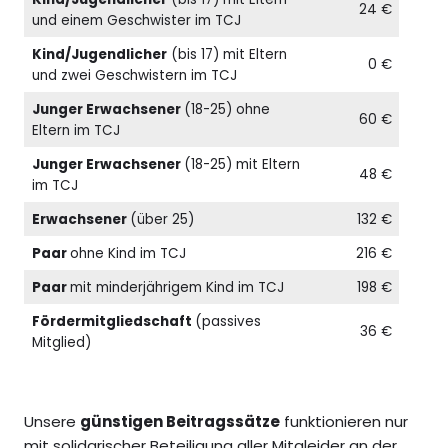
24 €
und einem Geschwister im TCJ
Kind/Jugendlicher
(bis 17) mit Eltern
0 €
und zwei Geschwistern im TCJ
Junger Erwachsener
(18-25) ohne
60 €
Eltern im TCJ
Junger Erwachsener
(18-25) mit Eltern
48 €
im TCJ
Erwachsener
(über 25)
132 €
Paar
ohne Kind im TCJ
216 €
Paar
mit minderjährigem Kind im TCJ
198 €
Fördermitgliedschaft
(passives
36 €
Mitglied)
Unsere
günstigen Beitragssätze
funktionieren nur
mit solidarischer Beteiligung aller Mitgleider an der