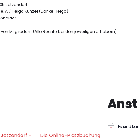
305 Jetzendorf
 e.V. / Helga Künzel (Danke Helga)
chneider
e von Mitgliedern (Alle Rechte bei den jeweiligen Urhebern)
Anst
Es sind k
H
i
 Jetzendorf –
Die Online-Platzbuchung