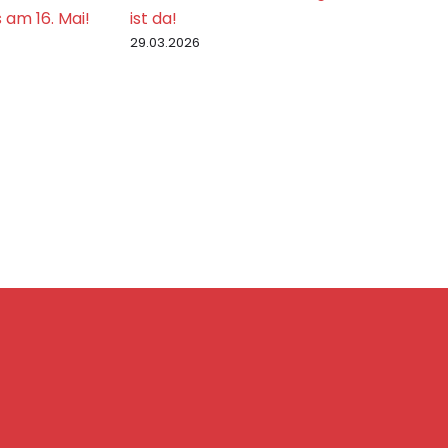
n
 am 16. Mai!
ist da!
w
e
29.03.2026
i
s