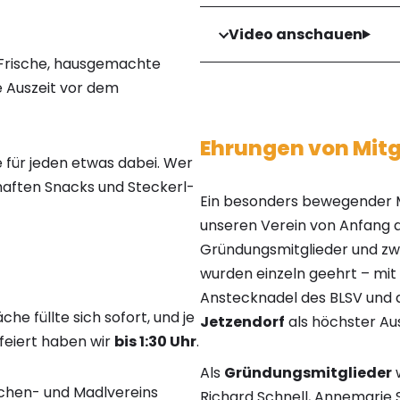
Video anschauen
Frische, hausgemachte
e Auszeit vor dem
Ehrungen von Mitg
 für jeden etwas dabei. Wer
haften Snacks und Steckerl-
Ein besonders bewegender 
unseren Verein von Anfang 
Gründungsmitglieder und zwei
wurden einzeln geehrt – mit
Anstecknadel des BLSV und
che füllte sich sofort, und je
Jetzendorf
als höchster Au
feiert haben wir
bis 1:30 Uhr
.
Als
Gründungsmitglieder
w
chen- und Madlvereins
Richard Schnell, Annemarie 