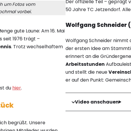
Der offizielle Teil – gepräg
och um Fotos vom
50 Jahre TC Jetzendorf. Al
ochmal vorbei.
Wolfgang Schneider (1
enge gute Laune: Am 16. Mai
seit 1976 trägt –
Wolfgang Schneider nimmt d
ennis
. Trotz wechselhaftem
der ersten Idee am Stammti
erinnert an die Gründergene
Arbeitsstunden
Aufbauleis
und stellt die neue
Vereinsc
er auf den Punkt: Gemeinsch
st du
hier
.
Video anschauen
tück
ich begrüßt. Unsere
hrigen Mitglieder wurden