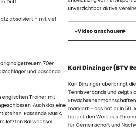
Entwicklung vom Elitesport 
em Duft
unverzichtbar aktive Verein
tz absolviert – mit viel
Video anschauen
 originalgetreuem 70er-
Karl Dinzinger (BTV 
Holzschläger und passende
Karl Dinzinger überbringt d
Tennisverbands und zeigt sic
 englischen Trainer mit
Erwachsenenmannschaften un
geschlossen. Auch das eine
markiert – das hat er in 50 
t stehen. Passende Musik,
betont den Wert des Ehren
m letzten Ballwechsel.
für Gemeinschaft und Nach