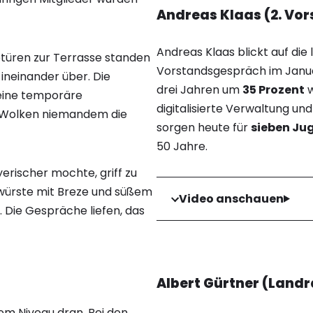
Andreas Klaas (2. Vor
Andreas Klaas blickt auf die
etüren zur Terrasse standen
Vorstandsgespräch im Januar
ineinander über. Die
drei Jahren um
35 Prozent
w
 eine temporäre
digitalisierte Verwaltung und
r Wolken niemandem die
sorgen heute für
sieben J
50 Jahre.
rischer mochte, griff zu
würste mit Breze und süßem
Video anschauen
 Die Gespräche liefen, das
Albert Gürtner (Landr
hem Niveau dran. Bei den