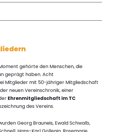
liedern
Moment gehörte den Menschen, die
an geprägt haben. Acht
 Mitglieder mit 50-jähriger Mitgliedschaft
 der neuen Vereinschronik, einer
 der
Ehrenmitgliedschaft im TC
szeichnung des Vereins.
urden Georg Brauneis, Ewald Schwalb,
Schnell, Hans-Karl Gollenia, Rosemarie