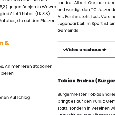
Landrat Albert Gürtner über
LK 6,3) gegen Benjamin Wawro
und würdigt den TC Jetzendo
lied Steffi Huber (LK 3,8)
Alt. Für ihn steht fest: Vere
Matches, die auf den Plätzen
Jugendarbeit im Sport ist ei
Gemeinde.
n &
Video anschauen
os. An mehreren Stationen
bieren:
Tobias Endres (Bürge
Bürgermeister Tobias Endre
enen Aufschlag
bringt es auf den Punkt: Ge
statt, sondern in Vereinen w