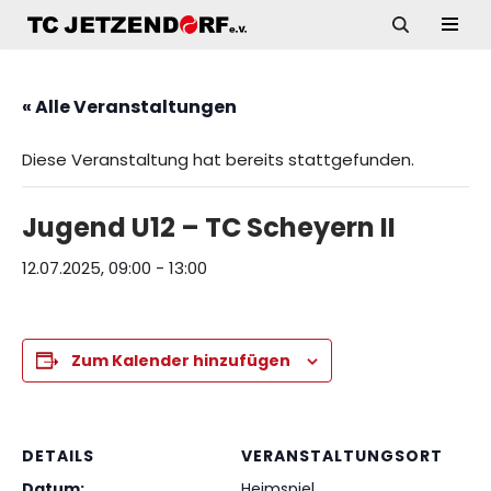
Zum
Inhalt
« Alle Veranstaltungen
springen
Diese Veranstaltung hat bereits stattgefunden.
Jugend U12 – TC Scheyern II
12.07.2025, 09:00
-
13:00
Zum Kalender hinzufügen
DETAILS
VERANSTALTUNGSORT
Datum:
Heimspiel