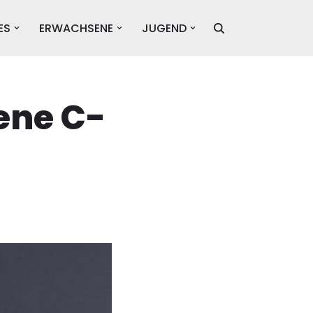
ES
ERWACHSENE
JUGEND
ene C-