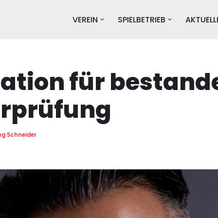
VEREIN
SPIELBETRIEB
AKTUELL
ation für bestand
erprüfung
g Schneider