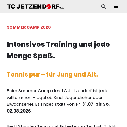
Zum
Inhalt
SOMMER CAMP 2026
springen
Intensives Training und jede
Menge Spaß.
Tennis pur – für Jung und Alt.
Beim Sommer Camp des TC Jetzendorf ist jeder
willkommen – egal ob Kind, Jugendlicher oder
Erwachsener. Es findet statt von
Fr. 31.07. bis So.
02.08.2026
.
Bei 11 Stunden Tennis mit Einheiten zu Technik, Taktik,