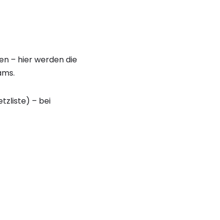
en – hier werden die
ams.
zliste) – bei