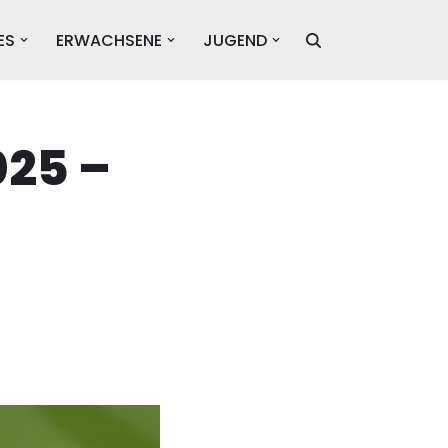
ES
ERWACHSENE
JUGEND
025 –