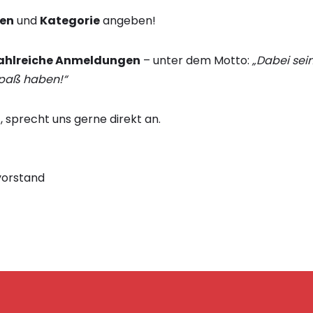
men
und
Kategorie
angeben!
ahlreiche Anmeldungen
– unter dem Motto:
„Dabei sei
paß haben!“
t, sprecht uns gerne direkt an.
vorstand