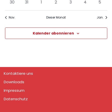
0
0
0
0
0
0
0
30
31
1
2
3
4
5
Veranstaltungen
Veranstaltungen
Veranstaltungen
Veranstaltungen
Veranstaltungen
Veranstaltun
Verans
Nov.
Dieser Monat
Jan.
Kalender abonnieren
Kontaktiere uns
Downloads
Impressum
Datenschutz