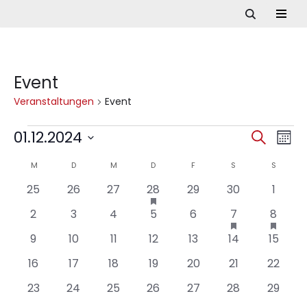
Zum
Inhalt
springen
Event
Veranstaltungen
Event
01.12.2024
Ve
Verans
Suche
Mona
Datum
Ans
Suche
M
D
M
D
F
S
S
Kalender
wählen.
Nav
0
0
0
1
hat
0
0
0
25
26
27
28
29
30
1
und
von
Veranstaltungen
Veranstaltungen
Veranstaltungen
Veranstaltungen
Veranstaltung
Veranstaltungen
Veranstaltung
Veran
0
0
0
0
0
1
hat
1
hat
2
3
4
5
6
7
8
vorgestellt
Ansich
Veranstaltungen
Veranstaltunge
Verans
Veranstaltungen
Veranstaltungen
Veranstaltungen
Veranstaltungen
Veranstaltungen
Veranstaltung
Verans
0
0
0
0
0
0
0
9
10
11
12
13
14
15
vorgestellt
vorgest
Naviga
Veranstaltungen
Veranstaltungen
Veranstaltungen
Veranstaltungen
Veranstaltungen
Veranstaltung
Verans
0
0
0
0
0
0
0
16
17
18
19
20
21
22
Veranstaltungen
Veranstaltungen
Veranstaltungen
Veranstaltungen
Veranstaltungen
Veranstaltun
Verans
0
0
0
0
0
0
0
23
24
25
26
27
28
29
Veranstaltungen
Veranstaltungen
Veranstaltungen
Veranstaltungen
Veranstaltungen
Veranstaltung
Verans