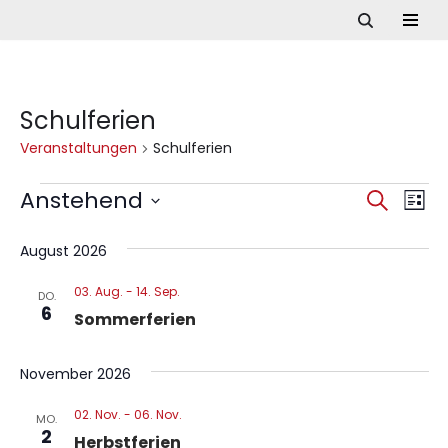
Zum
Inhalt
springen
Schulferien
Veranstaltungen
Schulferien
Anstehend
Ve
Verans
Suche
Liste
Datum
Ans
Suche
wählen.
August 2026
Nav
und
03. Aug.
-
14. Sep.
DO.
6
Ansich
Sommerferien
Naviga
November 2026
02. Nov.
-
06. Nov.
MO.
2
Herbstferien