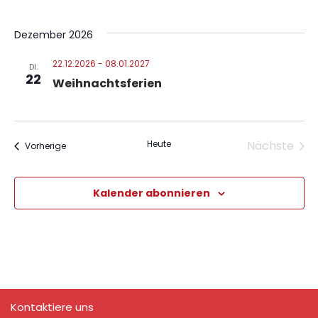
Dezember 2026
22.12.2026
-
08.01.2027
DI.
22
Weihnachtsferien
Heute
Nächste
Veranstaltungen
Vorherige
Veranst
Kalender abonnieren
Kontaktiere uns