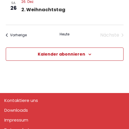
26. Dez.
SA.
26
2. Weihnachtstag
Heute
Nächste
Veranstaltungen
Vorherige
Veranst
Kalender abonnieren
Kontaktiere uns
Downloads
Impressum