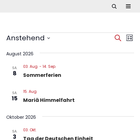
Zum
Inhalt
springen
Anstehend
Ve
Verans
Suche
Liste
Datum
Ans
Suche
wählen.
August 2026
Nav
und
03. Aug.
-
14. Sep.
SA.
8
Ansich
Sommerferien
Naviga
15. Aug.
SA.
15
Mariä Himmelfahrt
Oktober 2026
03. Okt.
SA.
3
Tag der Deutschen Einheit